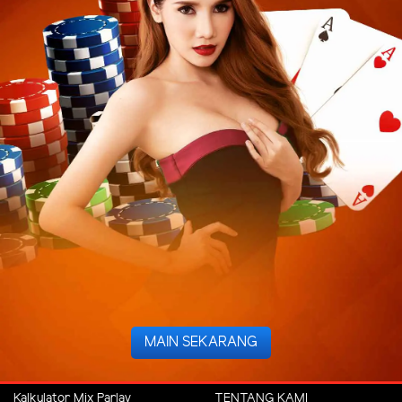
MAIN SEKARANG
Kalkulator Mix Parlay
TENTANG KAMI