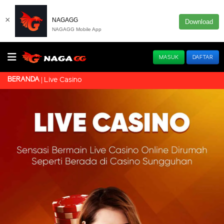
×
NAGAGG
Download
NAGAGG Mobile App
MASUK
DAFTAR
BERANDA
Live Casino