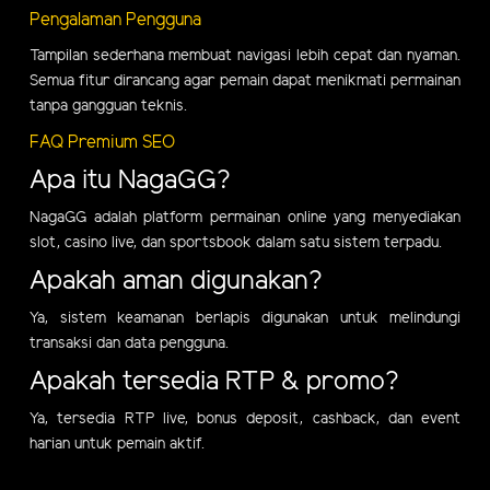
Pengalaman Pengguna
Tampilan sederhana membuat navigasi lebih cepat dan nyaman.
Semua fitur dirancang agar pemain dapat menikmati permainan
tanpa gangguan teknis.
FAQ Premium SEO
Apa itu NagaGG?
NagaGG adalah platform permainan online yang menyediakan
slot, casino live, dan sportsbook dalam satu sistem terpadu.
Apakah aman digunakan?
Ya, sistem keamanan berlapis digunakan untuk melindungi
transaksi dan data pengguna.
Apakah tersedia RTP & promo?
Ya, tersedia RTP live, bonus deposit, cashback, dan event
harian untuk pemain aktif.