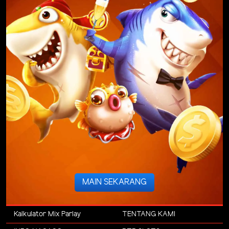
MAIN SEKARANG
Kalkulator Mix Parlay
TENTANG KAMI